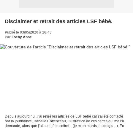
Disclaimer et retrait des articles LSF bébé.
Publié le 03/05/2020 à 16:43
Par
Foeby Anne
Depuis aujourd’hui, j’ai retiré les articles de LSF bébé car j’ai été contacté
par la journaliste, Isabelle Cottenceau, illustratrice de ces cartes qui me l’a
demandé, alors que j’ai acheté le coffret... (je m’en mords les doigts…). En
effet, elle ne...