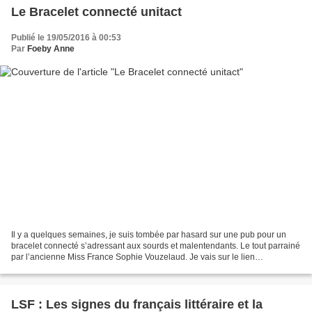
Le Bracelet connecté unitact
Publié le 19/05/2016 à 00:53
Par
Foeby Anne
Il y a quelques semaines, je suis tombée par hasard sur une pub pour un
bracelet connecté s’adressant aux sourds et malentendants. Le tout parrainé
par l’ancienne Miss France Sophie Vouzelaud. Je vais sur le lien
http://www.novitact.com/fr/unitact/home...
LSF : Les signes du français littéraire et la