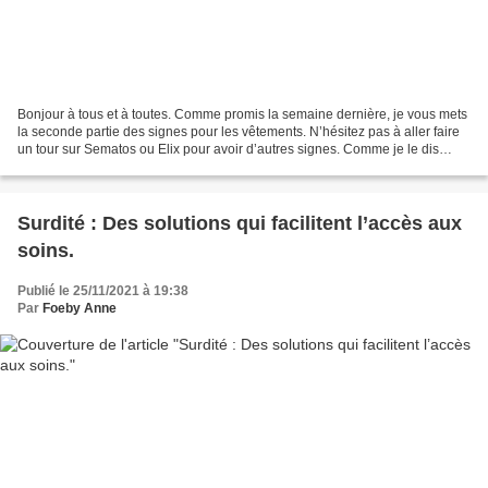
Bonjour à tous et à toutes. Comme promis la semaine dernière, je vous mets
la seconde partie des signes pour les vêtements. N’hésitez pas à aller faire
un tour sur Sematos ou Elix pour avoir d’autres signes. Comme je le dis
souvent, la LSF n’est pas uniformisée....
Surdité : Des solutions qui facilitent l’accès aux
soins.
Publié le 25/11/2021 à 19:38
Par
Foeby Anne