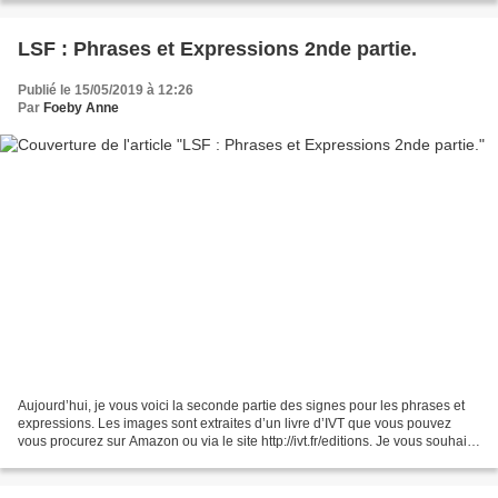
LSF : Phrases et Expressions 2nde partie.
Publié le 15/05/2019 à 12:26
Par
Foeby Anne
Aujourd’hui, je vous voici la seconde partie des signes pour les phrases et
expressions. Les images sont extraites d’un livre d’IVT que vous pouvez
vous procurez sur Amazon ou via le site http://ivt.fr/editions. Je vous souhaite
un bon apprentissage....