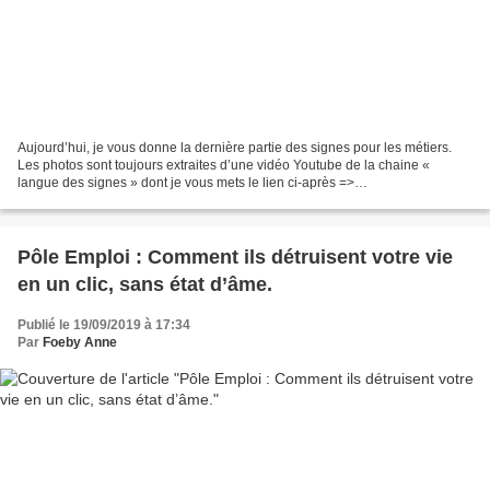
Aujourd’hui, je vous donne la dernière partie des signes pour les métiers.
Les photos sont toujours extraites d’une vidéo Youtube de la chaine «
langue des signes » dont je vous mets le lien ci-après =>
«https://www.youtube.com/watch?v=4WcRdpliRQA »....
Pôle Emploi : Comment ils détruisent votre vie
en un clic, sans état d’âme.
Publié le 19/09/2019 à 17:34
Par
Foeby Anne