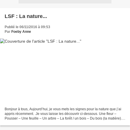
LSF : La nature...
Publié le 06/11/2016 à 09:53
Par
Foeby Anne
Bonjour à tous, Aujourd’hui, je vous mets les signes pour la nature que j’ai
appris récemment. .Je vous laisse les découvrir ci-dessous. Une fleur –
Pousser – Une feuille – Un arbre – La forêt / un bois – Du bois (la matière).
Une étoile – Les étoiles...