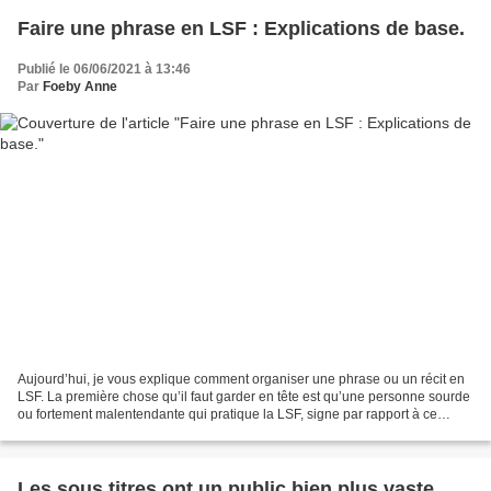
Faire une phrase en LSF : Explications de base.
Publié le 06/06/2021 à 13:46
Par
Foeby Anne
Aujourd’hui, je vous explique comment organiser une phrase ou un récit en
LSF. La première chose qu’il faut garder en tête est qu’une personne sourde
ou fortement malentendante qui pratique la LSF, signe par rapport à ce
qu’elle voit et non pas par rapport...
Les sous titres ont un public bien plus vaste