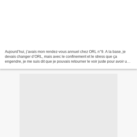
Aujourd’hui, j’avais mon rendez-vous annuel chez ORL n°9. A la base, je
devais changer d’ORL, mais avec le confinement et le stress que ça
engendre, je me suis dit que je pouvais retourner le voir juste pour avoir un
audiogramme récent. Vu ce qu’il m’avait...