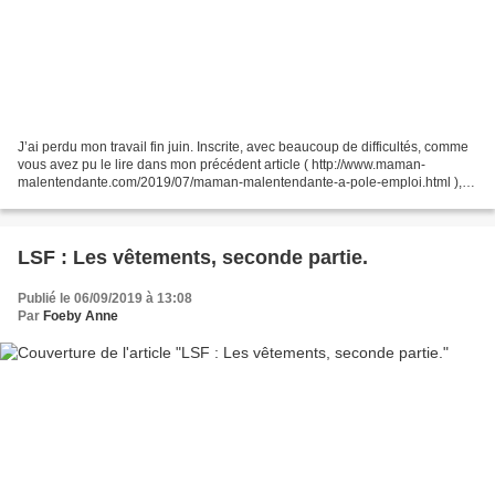
J’ai perdu mon travail fin juin. Inscrite, avec beaucoup de difficultés, comme
vous avez pu le lire dans mon précédent article ( http://www.maman-
malentendante.com/2019/07/maman-malentendante-a-pole-emploi.html ),
j’ai commencé le mois d’août en glissant...
LSF : Les vêtements, seconde partie.
Publié le 06/09/2019 à 13:08
Par
Foeby Anne