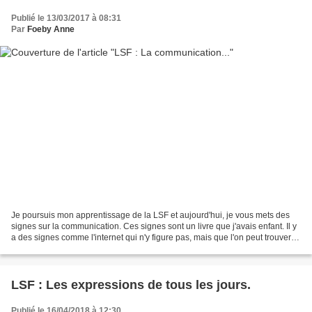
Publié le 13/03/2017 à 08:31
Par
Foeby Anne
Je poursuis mon apprentissage de la LSF et aujourd'hui, je vous mets des
signes sur la communication. Ces signes sont un livre que j'avais enfant. Il y
a des signes comme l'internet qui n'y figure pas, mais que l'on peut trouver
sur "Sematos" http://www.sematos.eu/lsf-p-internet-7195.html...
LSF : Les expressions de tous les jours.
Publié le 16/04/2018 à 12:30