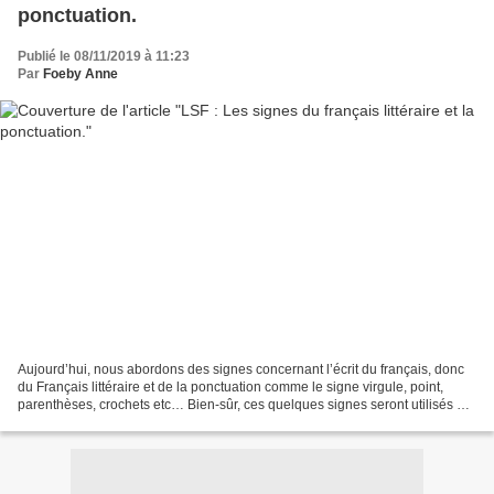
ponctuation.
Publié le 08/11/2019 à 11:23
Par
Foeby Anne
Aujourd’hui, nous abordons des signes concernant l’écrit du français, donc
du Français littéraire et de la ponctuation comme le signe virgule, point,
parenthèses, crochets etc… Bien-sûr, ces quelques signes seront utilisés à
l’oral (ça va de soi), soit...