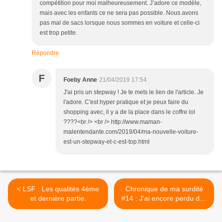
compétition pour moi malheureusement. J’adore ce modèle,
mais avec les enfants ce ne sera pas possible. Nous avons
pas mal de sacs lorsque nous sommes en voiture et celle-ci
est trop petite.
Répondre
F
Foeby Anne
21/04/2019 17:54
J'ai pris un stepway ! Je te mets le lien de l'article. Je
l'adore. C'est hyper pratique et je peux faire du
shopping avec, il y a de la place dans le coffre lol
????<br /> <br /> http://www.maman-
malentendante.com/2019/04/ma-nouvelle-voiture-
est-un-stepway-et-c-est-top.html
< LSF : Les qualités 4ème
Chronique de ma surdité
et dernière partie.
#14 : J'ai encore perdu des
décibels. >