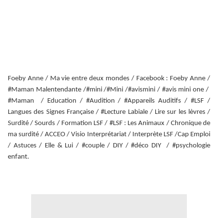
Foeby Anne / Ma vie entre deux mondes / Facebook : Foeby Anne /
#Maman Malentendante /#mini /#Mini /#avismini / #avis mini one /
#Maman / Education / #Audition / #Appareils Auditifs / #LSF /
Langues des Signes Française / #Lecture Labiale / Lire sur les lèvres /
Surdité / Sourds / Formation LSF / #LSF : Les Animaux / Chronique de
ma surdité / ACCEO / Visio Interprétariat / Interprète LSF /Cap Emploi
/ Astuces / Elle & Lui / #couple / DIY / #déco DIY / #psychologie
enfant.