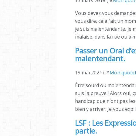
13 mars 2018 ( #
Mon quot
Vous devez vous demander po
vous dire, cela fait un mo
je suis malentendante, je m
malaise, dans la rue ou à mo
Passer un Oral d
malentendant.
19 mai 2021 ( #
Mon quotid
Être sourd ou malentendant
suis la preuve ! Alors oui, ç
handicap que n’ont pas les
bien y arriver. Je vous exp
LSF : Les Expressi
partie.