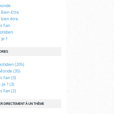
 monde
 Bien-Etre
 bien être
as Fan
otidien
 je ?
ORIES
tidien (205)
 Monde (35)
s Fan (3)
-Je ? (3)
s Fan (2)
R DIRECTEMENT À UN THÈME