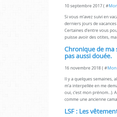
10 septembre 2017 ( #
Mon
Si vous m’avez suivi en va
derniers jours de vacances 
Certaines d’entre vous pou
puisse avoir des otites, mai
Chronique de ma s
pas aussi douée.
16 novembre 2018 ( #
Mon 
Il y a quelques semaines, 
m’a interpellée en me dema
oui, c’est mon prénom…). A
comme une ancienne camarad
LSF : Les vêtemen