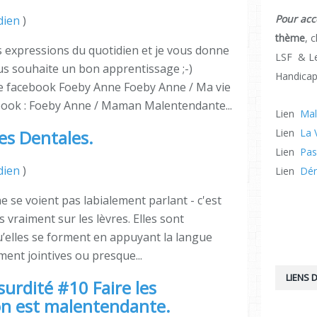
Pour acc
dien
)
thème
, 
es expressions du quotidien et je vous donne
LSF & Le
us souhaite un bon apprentissage ;-)
Handicap
e facebook Foeby Anne Foeby Anne / Ma vie
ook : Foeby Anne / Maman Malentendante...
Lien
Mal
Les Dentales.
Lien
La 
Lien
Pas
dien
)
Lien
Dér
ne se voient pas labialement parlant - c'est
s vraiment sur les lèvres. Elles sont
’elles se forment en appuyant la langue
ent jointives ou presque...
LIENS D
urdité #10 Faire les
n est malentendante.