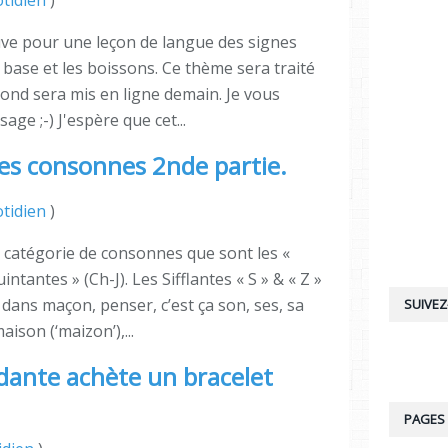
uve pour une leçon de langue des signes
 base et les boissons. Ce thème sera traité
cond sera mis en ligne demain. Je vous
ge ;-) J'espère que cet...
Les consonnes 2nde partie.
tidien
)
 catégorie de consonnes que sont les «
huintantes » (Ch-J). Les Sifflantes « S » & « Z »
dans maçon, penser, c’est ça son, ses, sa
SUIVEZ
ison (‘maizon’),...
nte achète un bracelet
PAGES