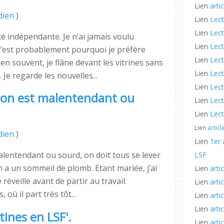
Lien
arti
dien
)
Lien
Lect
Lien
Lect
ôté indépendante. Je n’ai jamais voulu
Lien
Lect
C’est probablement pourquoi je préfère
Lien
Lect
ien souvent, je flâne devant les vitrines sans
Lien
Lect
 Je regarde les nouvelles...
Lien
Lect
 on est malentendant ou
Lien
Lect
Lien
Lect
Lien
artic
dien
)
Lien
1er 
alentendant ou sourd, on doit tous se lever
LSF
n a un sommeil de plomb. Etant mariée, j’ai
Lien
arti
éveille avant de partir au travail.
Lien
arti
 où il part très tôt...
Lien
arti
Lien
arti
ines en LSF'.
Lien
arti