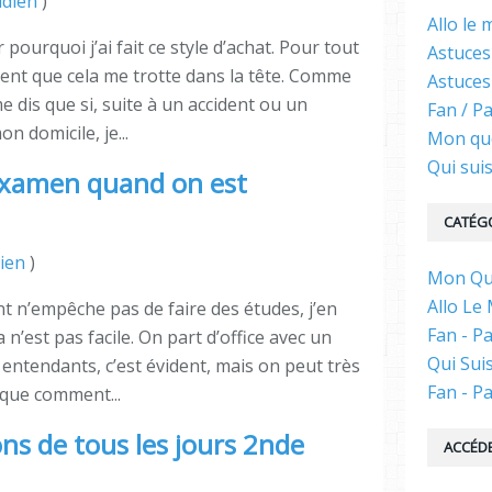
idien
)
Allo le
urquoi j’ai fait ce style d’achat. Pour tout
Astuces
ment que cela me trotte dans la tête. Comme
Astuces
e dis que si, suite à un accident ou un
Fan / P
n domicile, je...
Mon qu
Qui suis
’examen quand on est
CATÉG
ien
)
Mon Quo
Allo Le
 n’empêche pas de faire des études, j’en
Fan - Pa
a n’est pas facile. On part d’office avec un
Qui Suis
 entendants, c’est évident, mais on peut très
Fan - Pa
lique comment...
ons de tous les jours 2nde
ACCÉDE