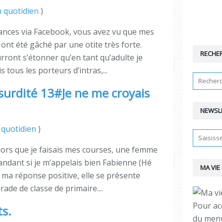
 quotidien
)
cances via Facebook, vous avez vu que mes
ont été gâché par une otite très forte.
RECHE
rront s’étonner qu’en tant qu’adulte je
s tous les porteurs d’intras,...
urdité 13#Je ne me croyais
NEWSL
quotidien
)
alors que je faisais mes courses, une femme
ndant si je m’appelais bien Fabienne (Hé
MA VIE
 ma réponse positive, elle se présente
e de classe de primaire....
Pour ac
ts.
du menu