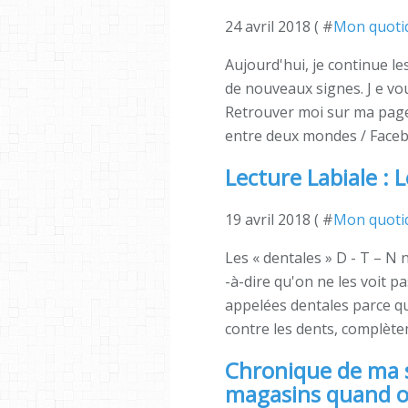
24 avril 2018 ( #
Mon quoti
Aujourd'hui, je continue l
de nouveaux signes. J e vo
Retrouver moi sur ma pag
entre deux mondes / Faceb
Lecture Labiale : 
19 avril 2018 ( #
Mon quoti
Les « dentales » D - T – N 
-à-dire qu'on ne les voit pa
appelées dentales parce qu
contre les dents, complètem
Chronique de ma s
magasins quand o