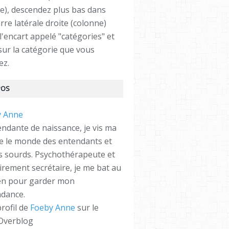
e), descendez plus bas dans
rre latérale droite (colonne)
l'encart appelé "catégories" et
 sur la catégorie que vous
ez.
POS
ndante de naissance, je vis ma
re le monde des entendants et
es sourds. Psychothérapeute et
irement secrétaire, je me bat au
en pour garder mon
dance.
profil de
Foeby Anne
sur le
 Overblog