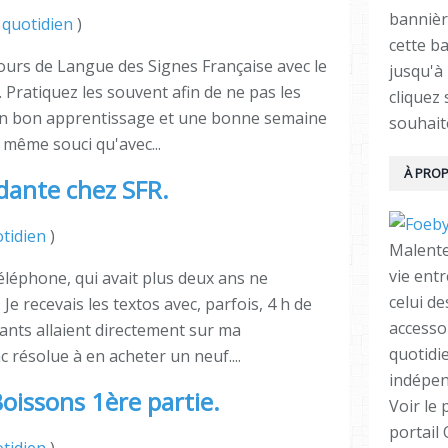
bannièr
quotidien
)
cette ba
ours de Langue des Signes Française avec le
jusqu'à 
 Pratiquez les souvent afin de ne pas les
cliquez
 un bon apprentissage et une bonne semaine
souhait
le même souci qu'avec...
À PRO
ante chez SFR.
tidien
)
Malente
vie ent
léphone, qui avait plus deux ans ne
celui d
 Je recevais les textos avec, parfois, 4 h de
accesso
rants allaient directement sur ma
quotidi
 résolue à en acheter un neuf....
indépen
Boissons 1ère partie.
Voir le 
portail
tidien
)