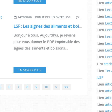
EN SAVOIR PLUS
Lien
arti
Lien
Lect
Lien
Lect
24/09/2020
PUBLIÉ DEPUIS OVERBLOG
…
Lien
Lect
LSF : Les signes des aliments et boissons avec PDF.
Lien
Lect
Bonjour à tous, Aujourd’hui, je reviens
Lien
Lect
pour vous donner le PDF imprimable des
Lien
Lect
signes des aliments et boissons....
Lien
Lect
Lien
Lect
Lien
artic
EN SAVOIR PLUS
Lien
1er 
LSF
Lien
arti
5
6
7
8
9
10
>
>>
Lien
arti
Lien
arti
Lien
arti
Lien
arti