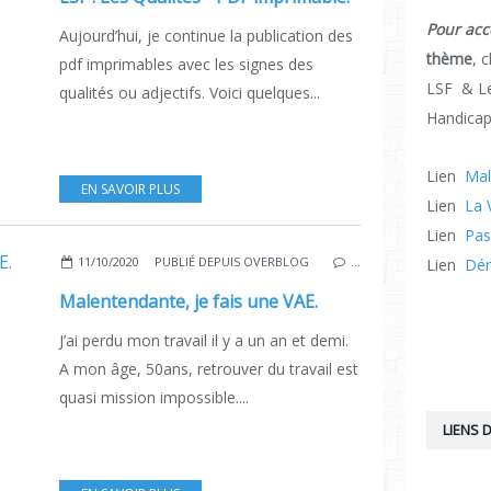
Pour acc
Aujourd’hui, je continue la publication des
thème
, 
pdf imprimables avec les signes des
LSF & Le
qualités ou adjectifs. Voici quelques...
Handicap
Lien
Mal
EN SAVOIR PLUS
Lien
La 
Lien
Pas
11/10/2020
PUBLIÉ DEPUIS OVERBLOG
…
Lien
Dér
Malentendante, je fais une VAE.
J’ai perdu mon travail il y a un an et demi.
A mon âge, 50ans, retrouver du travail est
quasi mission impossible....
LIENS D