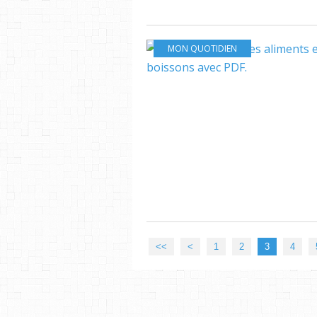
MON QUOTIDIEN
<<
<
1
2
3
4