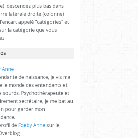
e), descendez plus bas dans
rre latérale droite (colonne)
l'encart appelé "catégories" et
 sur la catégorie que vous
ez.
POS
ndante de naissance, je vis ma
re le monde des entendants et
es sourds. Psychothérapeute et
irement secrétaire, je me bat au
en pour garder mon
dance.
profil de
Foeby Anne
sur le
 Overblog