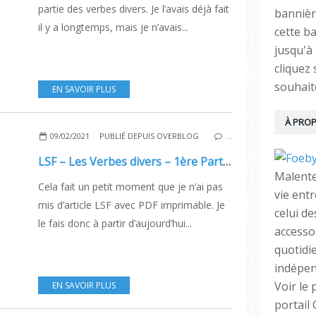
partie des verbes divers. Je l’avais déjà fait
bannièr
il y a longtemps, mais je n’avais...
cette ba
jusqu'à 
cliquez
souhait
EN SAVOIR PLUS
À PRO
09/02/2021
PUBLIÉ DEPUIS OVERBLOG
…
LSF – Les Verbes divers – 1ère Partie.
Malente
Cela fait un petit moment que je n’ai pas
vie ent
mis d’article LSF avec PDF imprimable. Je
celui d
le fais donc à partir d’aujourd’hui...
accesso
quotidi
indépen
Voir le 
EN SAVOIR PLUS
portail