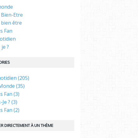
 monde
 Bien-Etre
 bien être
as Fan
otidien
 je ?
ORIES
tidien (205)
 Monde (35)
s Fan (3)
-Je ? (3)
s Fan (2)
R DIRECTEMENT À UN THÈME