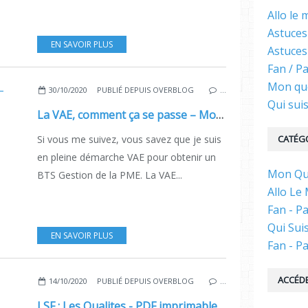
Allo le
Astuces
EN SAVOIR PLUS
Astuces
Fan / P
Mon qu
30/10/2020
PUBLIÉ DEPUIS OVERBLOG
…
Qui suis
La VAE, comment ça se passe – Mon expérience.
Si vous me suivez, vous savez que je suis
CATÉG
en pleine démarche VAE pour obtenir un
Mon Quo
BTS Gestion de la PME. La VAE...
Allo Le
Fan - Pa
Qui Suis
EN SAVOIR PLUS
Fan - Pa
ACCÉDE
14/10/2020
PUBLIÉ DEPUIS OVERBLOG
…
LSF : Les Qualites - PDF imprimable.