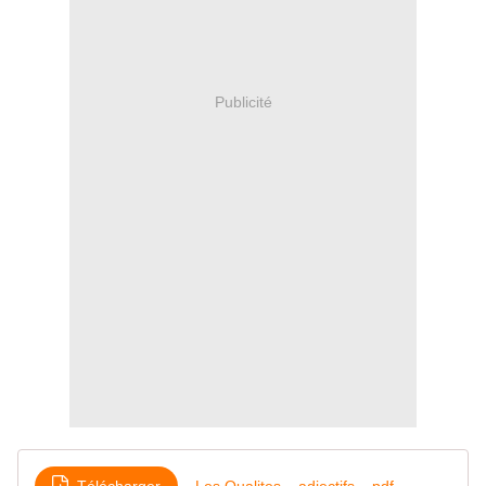
Publicité
Télécharger
Les Qualites _ adjectifs _ pdf