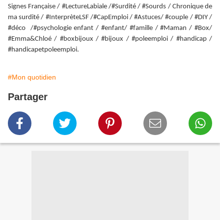
Signes Française / #LectureLabiale /#Surdité / #Sourds / Chronique de
ma surdité / #InterprèteLSF /#CapEmploi / #Astuces/ #couple / #DIY /
#déco /#psychologie enfant / #enfant/ #famille / #Maman / #Box/
#Emma&Chloé / #boxbijoux / #bijoux / #poleemploi / #handicap /
#handicapetpoleemploi.
#Mon quotidien
Partager