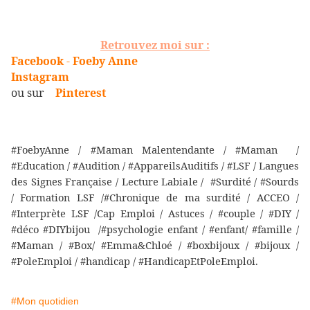
Retrouvez moi sur :
Facebook
-
Foeby Anne
Instagram
ou sur
Pinterest
#FoebyAnne / #Maman Malentendante / #Maman /
#Education / #Audition / #AppareilsAuditifs / #LSF / Langues
des Signes Française / Lecture Labiale / #Surdité / #Sourds
/ Formation LSF /#Chronique de ma surdité / ACCEO /
#Interprète LSF /Cap Emploi / Astuces / #couple / #DIY /
#déco #DIYbijou /#psychologie enfant / #enfant/ #famille /
#Maman / #Box/ #Emma&Chloé / #boxbijoux / #bijoux /
#PoleEmploi / #handicap / #HandicapEtPoleEmploi.
#Mon quotidien