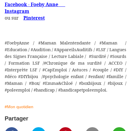
Facebook
-
Foeby Anne
Instagram
ou sur
Pinterest
#FoebyAnne / #Maman Malentendante / #Maman /
#Education / #Audition / #AppareilsAuditifs / #LSF / Langues
des Signes Française / Lecture Labiale / #Surdité / #Sourds
/ Formation LSF /#Chronique de ma surdité / ACCEO /
#Interprète LSF / #CapEmploi / Astuces / #couple / #DIY /
#déco #DIYbijou /#psychologie enfant / #enfant/ #famille /
#Maman / #Box/ #Emma&Chloé / #boxbijoux / #bijoux /
#poleemploi / #handicap / #handicapetpoleemploi.
#Mon quotidien
Partager