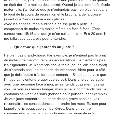
on était derrière moi ou dos tourné. Quand je suis entrée à l’école
maternelle, j’ai réalisé que je n’entendais pas non plus tout dans
le bruit de la cours de récréation et le brouhaha de la classe
(avant que l’on s’asseye à nos places).
Avec les années, mon audition a baissé petit à petit. Je
comprenais de moins en moins même en face à face. C’est
surtout vers 15/16 ans que je m’en suis aperçue. Et à 20 ans, il
me fallait des appareils pour entendre.
Qu’est-ce que j’entends au juste ?
Hé bien pas grand-chose. Par exemple, je n‘entend pas le bruit
du moteur de ma voiture ni les accélérations. Je n’entends pas
les clignotants. Je n’entends pas la radio (sauf si elle est à fond).
Je n’entends pas une sonnerie de téléphone. Idem pour la télé
que je dois mettre très fort pour entendre. Sinon, je ne vois que
l’image sans entendre quoi que se soit. Dans une conversation
avec une personne face à moi, je n’entends quasiment pas sa
voix. Je vois ses lèvres bouger, mais je ne la comprends pas, je
confonds souvent les sons (boisson pour poisson, par exemple).
Je vais juste entendre une sorte de son grave sans pouvoir
reconnaitre les sons et donc comprendre les mots. Raison pour
laquelle je lis beaucoup sur les lèvres. Dans un centre
commerciale, je n’entends pas la musique générale ni le