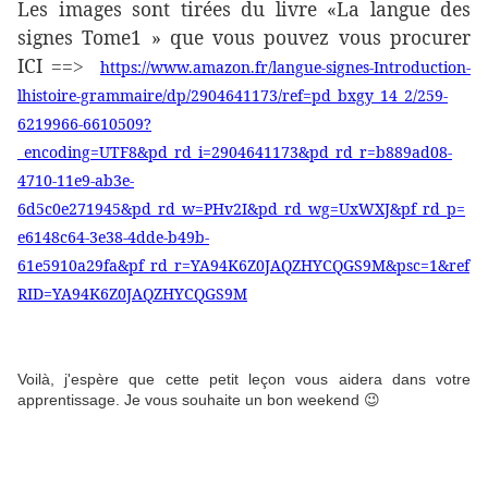
Les images sont tirées du livre «La langue des
signes Tome1 » que vous pouvez vous procurer
ICI
==>
https://www.amazon.fr/langue-signes-Introduction-
lhistoire-grammaire/dp/2904641173/ref=pd_bxgy_14_2/259-
6219966-6610509?
_encoding=UTF8&pd_rd_i=2904641173&pd_rd_r=b889ad08-
4710-11e9-ab3e-
6d5c0e271945&pd_rd_w=PHv2I&pd_rd_wg=UxWXJ&pf_rd_p=
e6148c64-3e38-4dde-b49b-
61e5910a29fa&pf_rd_r=YA94K6Z0JAQZHYCQGS9M&psc=1&ref
RID=YA94K6Z0JAQZHYCQGS9M
Voilà, j'espère que cette petit leçon vous aidera dans votre
apprentissage. Je vous souhaite un bon weekend 😉