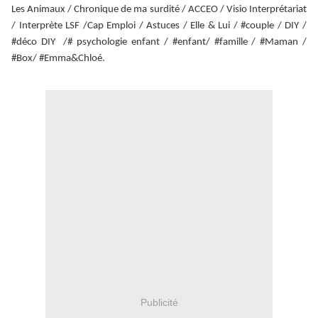
Les Animaux / Chronique de ma surdité / ACCEO / Visio Interprétariat
/ Interprète LSF /Cap Emploi / Astuces / Elle & Lui / #couple / DIY /
#déco DIY /# psychologie enfant / #enfant/ #famille / #Maman /
#Box/ #Emma&Chloé.
Publicité