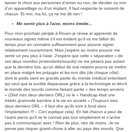
laisser le choix aux personnes d’aimer ou non, de décider ou non
d’un appareillage ou d’un implant. Il faut respecter le ressenti de
chacun. Et moi, ma foi, ça ne me dit rien !
Me sentir plus à l'aise, moins timide...
Pour mon prochain périple à Rouen je révise et apprends de
nouveaux signes même s’il est évident qu’il va me falloir du
temps pour en connaitre suffisamment pour pouvoir signer
relativement couramment. Mais j’espère au moins pouvoir me
sentir un peu plus à l’aise. J’espère que cette « séparation » de
ces deux mondes
(entendants/sourds)
ne me pèsera pas autant
que la dernière fois, qu’un début de vrai relation pourra se mettre
en place malgré les préjugés et les non dits
(de chaque côté)
dont le poids vient en grande partie du monde médical entendant
qui veut que la surdité disparaisse grâce à la technologie et décrit
le monde des sourds comme faisant partie « des temps anciens
» (
Dixit mes deux derniers ORL)
où le « Handicap était une
trèèès grannnde barrière à la vie en société »
(Toujours mes
deux derniers ORL – Il faut dire qu’ils sont à fond dans
l’implantation !!! – Ceci explique cela).
En fait chacun a peur de
l’autre parce qu’il ne le connait pas tout simplement et n’arrive
pas à communiquer avec ! Rien de plus, rien de moins. Je ne
pense pas risquer grand-chose à aller au pays des sourds. Que