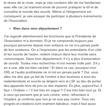
le stress de la route, mais je vais conduire afin de me familiariser
avec elle car j’ai vraiment envie de pouvoir pratiquer la lsf et de
connaître le monde des sourds. Même si l’éloignement est
conséquent, je vais essayer de participer à plusieurs évènements
de l’Association.
Rien dans mon département ?
J’ai regardé attentivement les brochures que la Présidente de
l’Association m’a données. Et je ne comprends toujours pas
pourquoi personne depuis mon enfance on ne m’a jamais parlé
de leur existence. On a l’impression que les entendants d’un côté
et les sourds de l’autre, restent chacun dans leur monde sans
communiquer. Dans mon département, il n’y a plus d’association
de sourds. Toutes mes recherches m’ont menée nulle part. S’il y
en a une, elle est bien cachée ! Et dans ce cas, pourquoi mon
ORL et l’audio prothésiste ne m’ont en jamais parlé ? Oui, vous
allez me dire que ça fait de l’ombre à leur business si tous les
malentendants et sourds se dirigent vers la LSF au lieu de porter
des appareils hors de prix ou des implants. En plus, aujourd’hui, il
faut « Oraliser » ! C’est très en vogue !! C’est très bien tout ça. Et
à ceux qui pensent que je suis contre, voire, réfractaire à
l’implant, je confirme que non je ne suis pas contre. Tous ces
progrès et créations sont vraiment fabuleux, mais il faut aussi