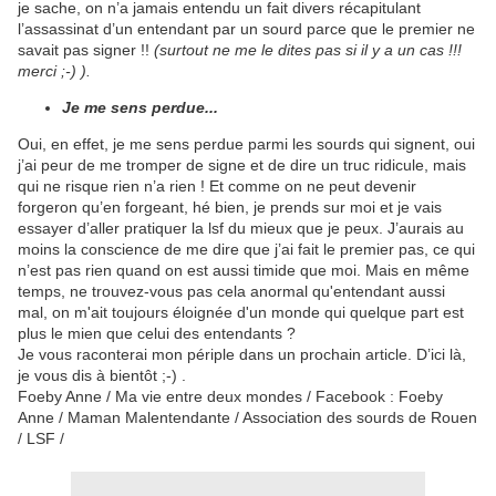
je sache, on n’a jamais entendu un fait divers récapitulant
l’assassinat d’un entendant par un sourd parce que le premier ne
savait pas signer !!
(surtout ne me le dites pas si il y a un cas !!!
merci ;-) ).
Je me sens perdue...
Oui, en effet, je me sens perdue parmi les sourds qui signent, oui
j’ai peur de me tromper de signe et de dire un truc ridicule, mais
qui ne risque rien n’a rien ! Et comme on ne peut devenir
forgeron qu’en forgeant, hé bien, je prends sur moi et je vais
essayer d’aller pratiquer la lsf du mieux que je peux. J’aurais au
moins la conscience de me dire que j’ai fait le premier pas, ce qui
n’est pas rien quand on est aussi timide que moi. Mais en même
temps, ne trouvez-vous pas cela anormal qu'entendant aussi
mal, on m'ait toujours éloignée d'un monde qui quelque part est
plus le mien que celui des entendants ?
Je vous raconterai mon périple dans un prochain article. D’ici là,
je vous dis à bientôt ;-) .
Foeby Anne / Ma vie entre deux mondes / Facebook : Foeby
Anne / Maman Malentendante / Association des sourds de Rouen
/ LSF /