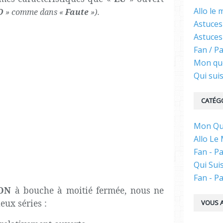
Allo le
O
» comme dans «
Faute
»).
Astuces
Astuces
Fan / P
Mon qu
Qui suis
CATÉG
Mon Quo
Allo Le
Fan - Pa
Qui Suis
Fan - Pa
ON
à bouche à moitié fermée, nous ne
eux séries :
VOUS A