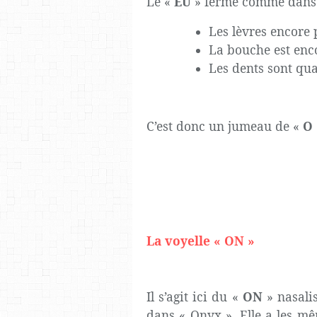
Le «
EU
» fermé comme dans
Les lèvres encore 
La bouche est enc
Les dents sont qua
C’est donc un jumeau de «
O
La voyelle « ON »
Il s’agit ici du «
ON
» nasali
dans « Onyx ». Elle a les m