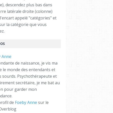
e), descendez plus bas dans
rre latérale droite (colonne)
l'encart appelé "catégories" et
 sur la catégorie que vous
ez.
POS
ndante de naissance, je vis ma
re le monde des entendants et
es sourds. Psychothérapeute et
irement secrétaire, je me bat au
en pour garder mon
dance.
profil de
Foeby Anne
sur le
 Overblog