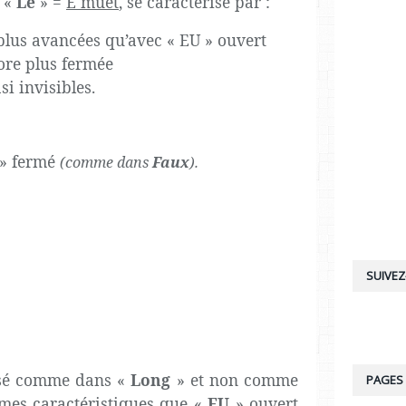
 «
Le
» =
E muet
, se caractérise par :
plus avancées qu’avec « EU » ouvert
ore plus fermée
si invisibles.
» fermé
(comme dans
Faux
).
SUIVEZ
sé comme dans «
Long
» et non comme
PAGES
êmes caractéristiques que «
EU
» ouvert