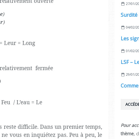
 relativement ouverte
27/01/2
te
)
ur
)
04/02/2
= Leur = Long
01/02/2
 relativement fermée
29/01/2
)
Feu / L’eau = Le
ACCÉDE
Pour acc
s reste difficile. Dans un premier temps,
thème
, 
 ne vous en inquiétez pas. Peu à peu, le