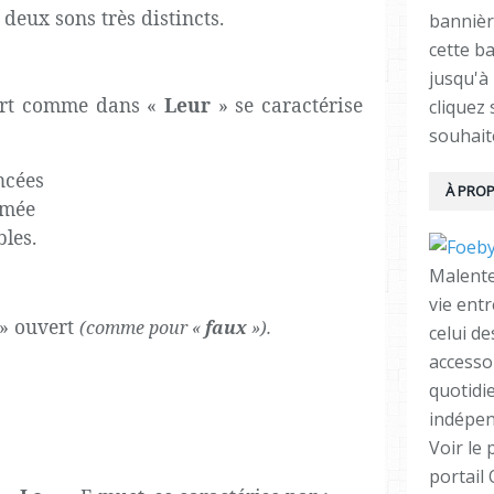
deux sons très distincts.
bannièr
cette ba
jusqu'à 
ert comme dans «
Leur
» se caractérise
cliquez
souhait
ncées
À PRO
rmée
bles.
Malente
vie ent
» ouvert
(comme pour «
faux
»).
celui d
accesso
quotidi
indépen
Voir le 
portail