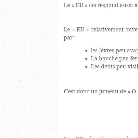
Le «
EU
» correspond aussi à 
Le «
EU
» relativement ouv
par :
les lèvres peu ava
La bouche peu fe
Les dents peu visi
C’est donc un jumeau de «
O