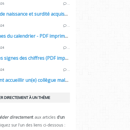
026
…
Surdité de naissance et surdité acquise : quelles différences ?
024
…
Les signes du calendrier - PDF imprimable.
024
…
LSF – Les signes des chiffres (PDF imprimable)
024
…
Comment accueillir un(e) collègue malentendant(e) ?
R DIRECTEMENT À UN THÈME
éder directemen
t
aux articles
d'un
cliquez sur l'un des liens ci-dessous :