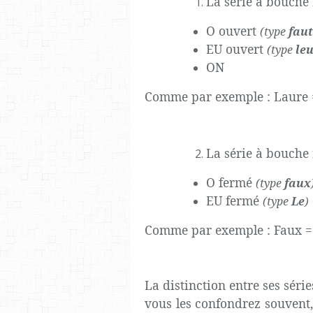
La série à bouche
O ouvert
(type
fau
EU ouvert
(type
le
ON
Comme par exemple : Laure 
La série à bouche
O fermé
(type
faux
EU fermé
(type
Le
)
Comme par exemple : Faux = 
La distinction entre ses série
vous les confondrez souvent,