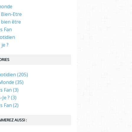
 monde
 Bien-Etre
 bien être
as Fan
otidien
 je ?
ORIES
tidien (205)
 Monde (35)
s Fan (3)
-Je ? (3)
s Fan (2)
IMEREZ AUSSI :