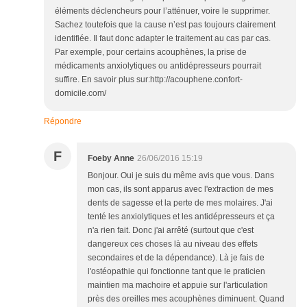
éléments déclencheurs pour l’atténuer, voire le supprimer.
Sachez toutefois que la cause n’est pas toujours clairement
identifiée. Il faut donc adapter le traitement au cas par cas.
Par exemple, pour certains acouphènes, la prise de
médicaments anxiolytiques ou antidépresseurs pourrait
suffire. En savoir plus sur:http://acouphene.confort-
domicile.com/
Répondre
F
Foeby Anne
26/06/2016 15:19
Bonjour. Oui je suis du même avis que vous. Dans
mon cas, ils sont apparus avec l'extraction de mes
dents de sagesse et la perte de mes molaires. J'ai
tenté les anxiolytiques et les antidépresseurs et ça
n'a rien fait. Donc j'ai arrêté (surtout que c'est
dangereux ces choses là au niveau des effets
secondaires et de la dépendance). Là je fais de
l'ostéopathie qui fonctionne tant que le praticien
maintien ma machoire et appuie sur l'articulation
près des oreilles mes acouphènes diminuent. Quand