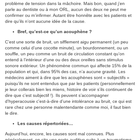
problème de tension dans la mâchoire. Mais bon, quand j’en
parle au dentiste ou à mon ORL, aucun des deux ne peut me
confirmer ou m’infirmer. Autant être honnête avec les patients et
dire qu’ils n’ont aucune idée de la cause.
Bref, qu’est-ce qu’un acouphène ?
C’est une sorte de bruit, un sifflement aigu permanent (un peu
comme celui d’une cocotte minute), un bourdonnement, ou un
souffle, un peu comme un bruit de circulation constant qu’on
entend à l’intérieur d’une ou des deux oreilles sans stimulus
sonore extérieur. Un phénomène commun qui affecte 15% de la
population et qui, dans 95% des cas, n’a aucune gravité. Les
médecins aiment à dire que les acouphènes sont « subjectifs »
puisqu’ils ne sont entendus que par les patients (personnellement
je leur collerais bien les miens, histoire de voir s’ils continuent de
dire que c’est subjectif !). Ils peuvent s’accompagner
d'hyperacousie c'est-à-dire d’une intolérance au bruit, ce qui est
rare chez une personne malentendante comme moi, il faut bien
le dire.
Les causes répertoriées…
Aujourd’hui, encore, les causes sont mal connues. Plus
généralement, on cite une perte auditive suite à un traumatisme